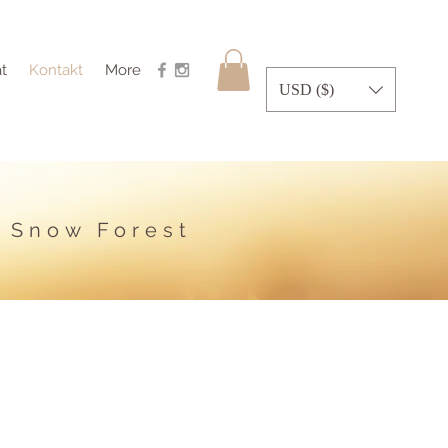
at
Kontakt
More
USD ($)
d Snow Forest