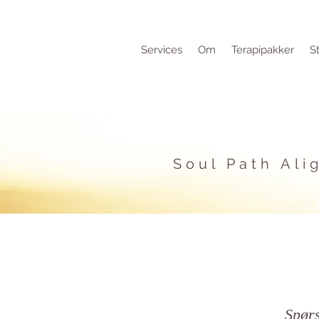
Services
Om
Terapipakker
S
Soul Path Ali
Spør