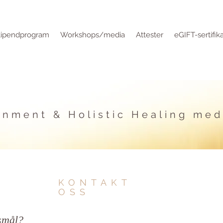
tipendprogram
Workshops/media
Attester
eGIFT-sertifik
gnment & Holistic Healing me
KONTAKT
OSS
smål?